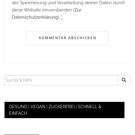
der Speicherung und Verarbeitung deiner Daten durch
diese Website einverstanden (
Zur
Datenschutzerklärung
).
*
SUCHEN
NACH:
GESUND | VEGAN | ZUCKERFREI | SCHNELL &
EINFACH