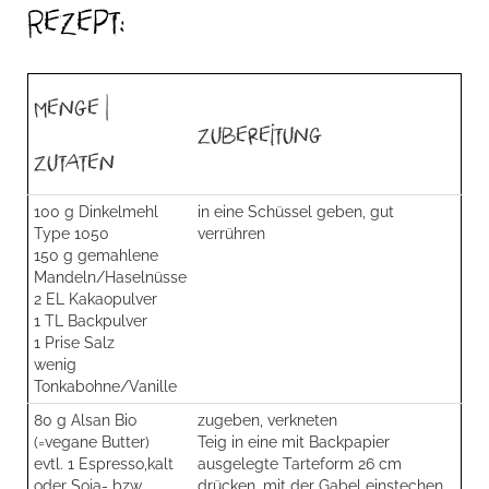
Rezept:
Menge |
Zubereitung
Zutaten
100 g Dinkelmehl
in eine Schüssel geben, gut
Type 1050
verrühren
150 g gemahlene
Mandeln/Haselnüsse
2 EL Kakaopulver
1 TL Backpulver
1 Prise Salz
wenig
Tonkabohne/Vanille
80 g Alsan Bio
zugeben, verkneten
(=vegane Butter)
Teig in eine mit Backpapier
evtl. 1 Espresso,kalt
ausgelegte Tarteform 26 cm
oder Soja- bzw.
drücken, mit der Gabel einstechen,