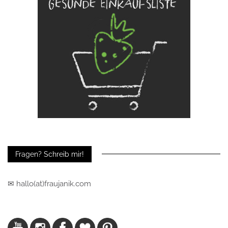
Fragen? Schreib mir!
✉ hallo(at)fraujanik.com