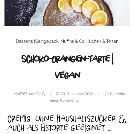
Desserts
Kleingebäck, Muffins & Co.
Kuchen & Torten
Schoko-Orangen-Tarte |
vegan
ela5787_oqn38n7y
/
23. Dezember 2018
/
Schreibe
einen Kommentar
cremig, ohne Haushaltszucker &
auch als Eistorte geeignet …