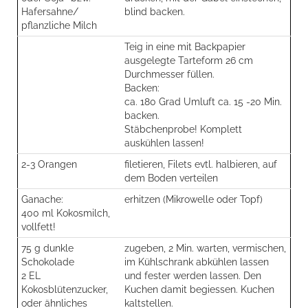
Hafersahne/
blind backen.
pflanzliche Milch
Teig in eine mit Backpapier
ausgelegte Tarteform 26 cm
Durchmesser füllen.
Backen:
ca. 180 Grad Umluft ca. 15 -20 Min.
backen.
Stäbchenprobe! Komplett
auskühlen lassen!
2-3 Orangen
filetieren, Filets evtl. halbieren, auf
dem Boden verteilen
Ganache:
erhitzen (Mikrowelle oder Topf)
400 ml Kokosmilch,
vollfett!
75 g dunkle
zugeben, 2 Min. warten, vermischen,
Schokolade
im Kühlschrank abkühlen lassen
2 EL
und fester werden lassen. Den
Kokosblütenzucker,
Kuchen damit begiessen. Kuchen
oder ähnliches
kaltstellen.