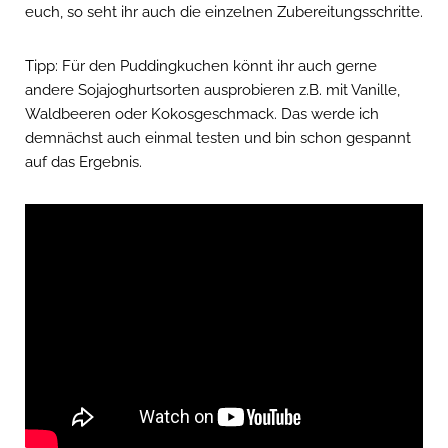
euch, so seht ihr auch die einzelnen Zubereitungsschritte.
Tipp: Für den Puddingkuchen könnt ihr auch gerne
andere Sojajoghurtsorten ausprobieren z.B. mit Vanille,
Waldbeeren oder Kokosgeschmack. Das werde ich
demnächst auch einmal testen und bin schon gespannt
auf das Ergebnis.