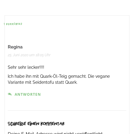
Beitrags-
Navigation
1 KOMMENTAR
Regina
25. Juni 2020 um 18:05 Uhr
Sehr sehr lecker!!!!
Ich habe ihn mit Quark-Öl-Teig gemacht. Die vegane
Variante mit Seidentofu statt Quark.
ANTWORTEN
Schreibe einen Kommentar
Deine E-Mail-Adresse wird nicht veröffentlicht.