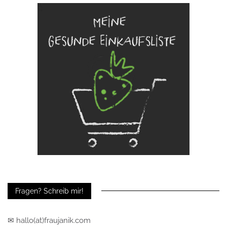
Fragen? Schreib mir!
✉ hallo(at)fraujanik.com