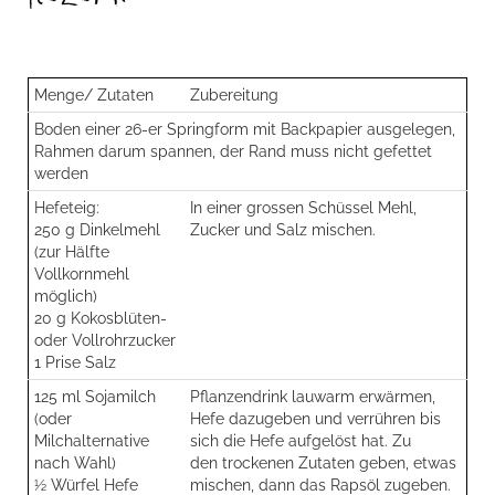
Menge/ Zutaten
Zubereitung
Boden einer 26-er Springform mit Backpapier ausgelegen,
Rahmen darum spannen, der Rand muss nicht gefettet
werden
Hefeteig:
In einer grossen Schüssel Mehl,
250 g Dinkelmehl
Zucker und Salz mischen.
(zur Hälfte
Vollkornmehl
möglich)
20 g Kokosblüten-
oder Vollrohrzucker
1 Prise Salz
125 ml Sojamilch
Pflanzendrink lauwarm erwärmen,
(oder
Hefe dazugeben und verrühren bis
Milchalternative
sich die Hefe aufgelöst hat. Zu
nach Wahl)
den trockenen Zutaten geben, etwas
½ Würfel Hefe
mischen, dann das Rapsöl zugeben.