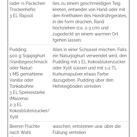
(oder ½ Päckchen
lles zu einem geschmeidigen Teig
Trockenhefe)
kneten, entweder von Hand oder mit
3 EL Rapsöl
den Knethaken des Handrührgerätes,
in die form drüchen, Rand
hochziehen (ca. 2-3 cm) und
zugedeckt an einem warmen Ort
fgehen lassen.
Pudding:
Alles in einer Schüssel mischen. Falls
500 g Sojajoghurt
ein Naturjoghurt verwendet wird, den
(Vanillegeschmack
Pudding mit 1 EL Kokosblütenzucker
oder Natur)
oder Xylit süssen und mit 1-2 TL
1 MS gemahlene
Kurkumapulver etwas Farbe
Vanille oder
dazugeben. Pudding über den
Tonkabohne
Hefeteigboden verteilen
3 EL Speisestärke
(Maizena)
2-3 EL
Kokosblütenzucker/
Xylit
Beeren Früchte
waschen, entsteinen usw. über die
nach Wahl
Füllung verteilen