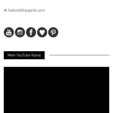
✉ hallo(at)fraujanik.com
Mein YouTube Kanal
Video-
Player