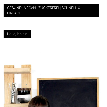
GESUND | VEGAN | ZUCKERFREI | SCHNELL &
EINFACH
Hallo, ich bin