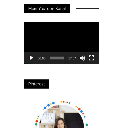
Mein YouTube Kanal
Video-
Player
00:00
17:37
Pinterest