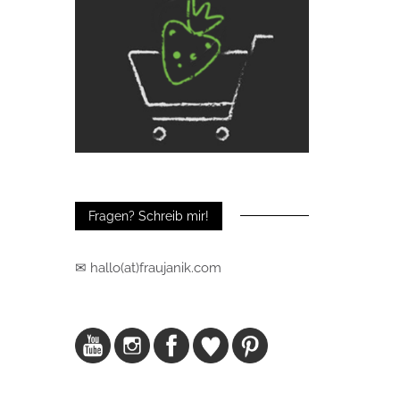
Fragen? Schreib mir!
✉ hallo(at)fraujanik.com