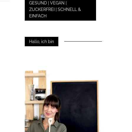
GESUND | VEGAN |
ZUCKERFREI | SCHNELL &
EINFACH
Hallo, ich bin