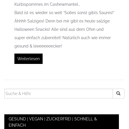
Kürbispommes im Cashewmantel…
Bald ist es wieder so weit “Süßes sonst gibts Saures!”
Ähhhh Salziges! Denn bei mir gibt es heute salzige
Halloween Snacks! Alle sind aus dem Ofen und
super einfach zubereitet! Natürlich auch wie immer
gesund & leeeeeeeecker!
Weiterlesen
SUCHEN
NACH:
GESUND | VEGAN | ZUCKERFREI | SCHNELL &
EINFACH