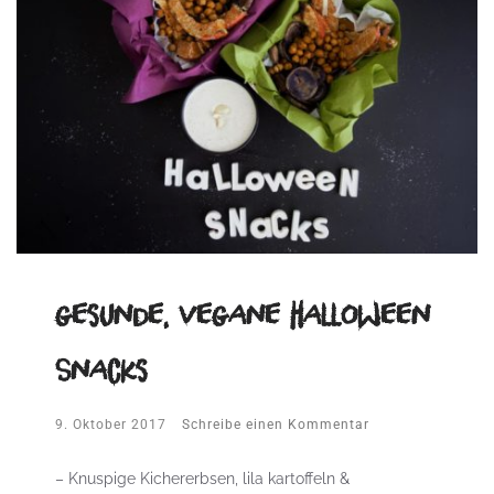
gesunde, vegane Halloween
Snacks
9. Oktober 2017
Schreibe einen Kommentar
– Knuspige Kichererbsen, lila kartoffeln &