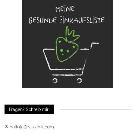
Fragen? Schreib mir!
✉ hallo(at)fraujanik.com