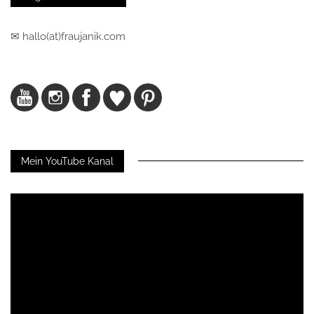
✉ hallo(at)fraujanik.com
Mein YouTube Kanal
Video-
Player