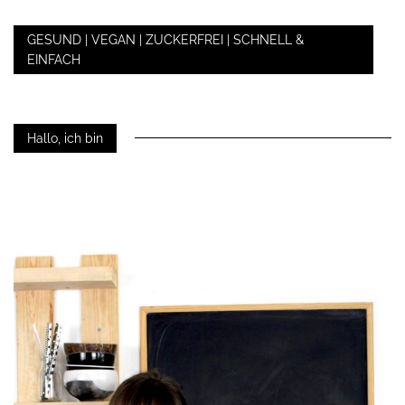
GESUND | VEGAN | ZUCKERFREI | SCHNELL &
EINFACH
Hallo, ich bin