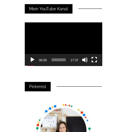
Mein YouTube Kanal
Video-
Player
00:00
17:37
Pinterest