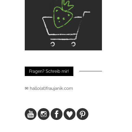
Fragen? Schreib mir!
✉ hallo(at)fraujanik.com