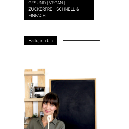
GESUND | VEGAN |
ZUCKERFREI | SCHNELL &
EINFACH
Hallo, ich bin