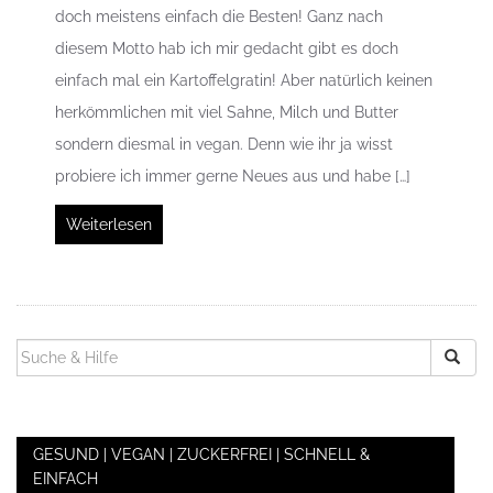
doch meistens einfach die Besten! Ganz nach
diesem Motto hab ich mir gedacht gibt es doch
einfach mal ein Kartoffelgratin! Aber natürlich keinen
herkömmlichen mit viel Sahne, Milch und Butter
sondern diesmal in vegan. Denn wie ihr ja wisst
probiere ich immer gerne Neues aus und habe […]
Weiterlesen
SUCHEN
NACH:
GESUND | VEGAN | ZUCKERFREI | SCHNELL &
EINFACH