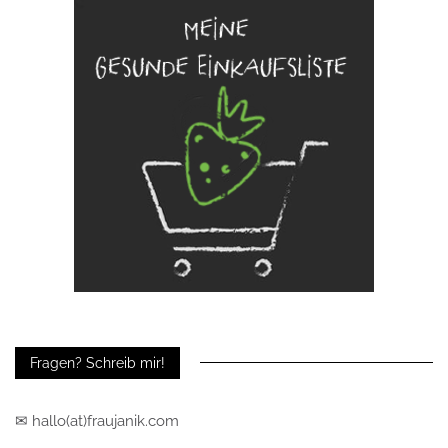
Fragen? Schreib mir!
✉ hallo(at)fraujanik.com