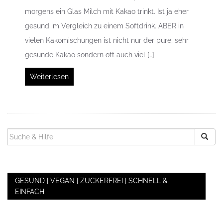
morgens ein Glas Milch mit Kakao trinkt. Ist ja eher
gesund im Vergleich zu einem Softdrink. ABER in
vielen Kakomischungen ist nicht nur der pure, sehr
gesunde Kakao sondern oft auch viel […]
Weiterlesen
SUCHEN
NACH:
GESUND | VEGAN | ZUCKERFREI | SCHNELL &
EINFACH