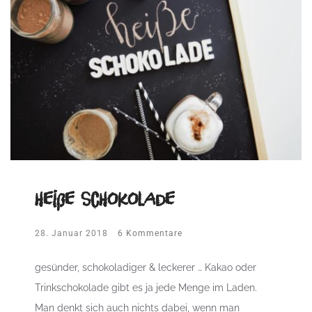
heiße Schokolade
28. Januar 2018
6 Kommentare
gesünder, schokoladiger & leckerer … Kakao oder
Trinkschokolade gibt es ja jede Menge im Laden.
Man denkt sich auch nichts dabei, wenn man