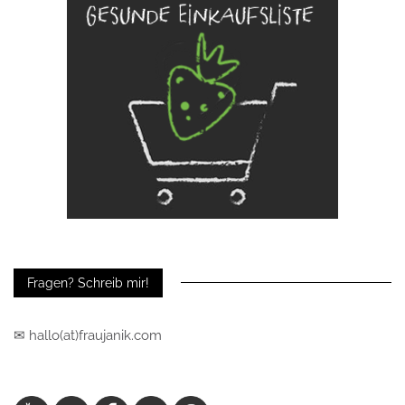
Fragen? Schreib mir!
✉ hallo(at)fraujanik.com