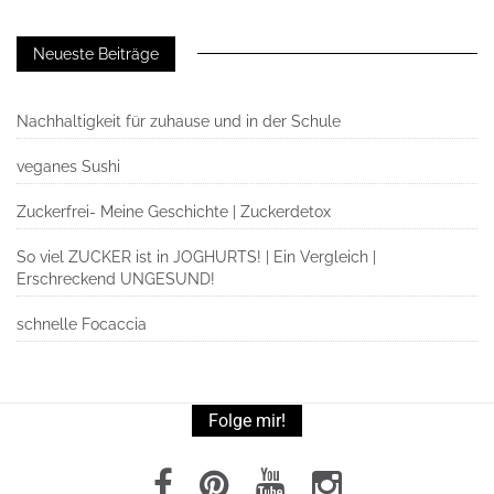
Neueste Beiträge
Nachhaltigkeit für zuhause und in der Schule
veganes Sushi
Zuckerfrei- Meine Geschichte | Zuckerdetox
So viel ZUCKER ist in JOGHURTS! | Ein Vergleich |
Erschreckend UNGESUND!
schnelle Focaccia
Folge mir!