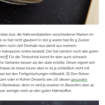
nliste bzw. die Nährwerttabellen verschiedener Marken im
es fast nicht glauben! In 100 g waren fast 80 g Zucker
tzdem noch viel! Deshalb raus damit aus meinem
Kakopulver online bestellt. Der hat nämlich noch alle guten
 wird.☝ Für die Trinkschoki könnt ihr aber auch schwach
r Getränke besser als der stark entölte. Dieser eignet sich
ao ist etwas teurer aber er ist ja schließlich nicht mit
man bei den Fertigmischungen mitbzahlt. 😏 Den Rohen
en oder in Rohen Desserts wie z.B. diesen
gesunden
er Backkakao, denn er wird ja sowieso im Backofen über 42
 bzw. weniger reich an den guten Nährstoffen.