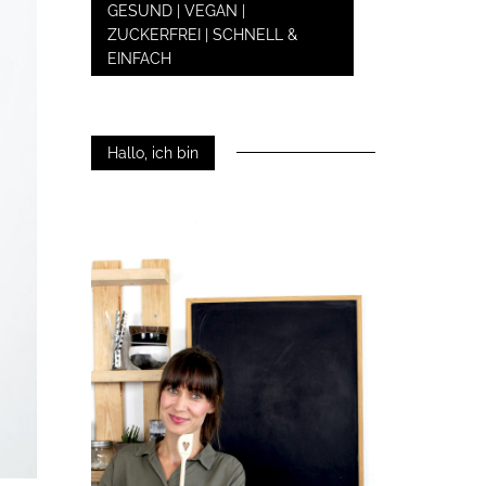
GESUND | VEGAN |
ZUCKERFREI | SCHNELL &
EINFACH
Hallo, ich bin