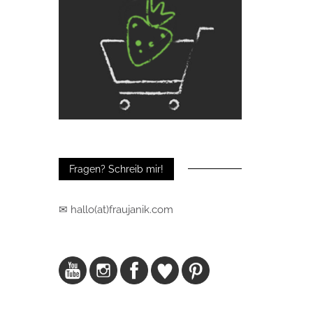
Fragen? Schreib mir!
✉ hallo(at)fraujanik.com