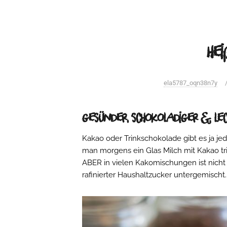
he
ela5787_oqn38n7y
gesünder, schokoladiger & le
Kakao oder Trinkschokolade gibt es ja j
man morgens ein Glas Milch mit Kakao trin
ABER in vielen Kakomischungen ist nicht 
rafinierter Haushaltzucker untergemischt.