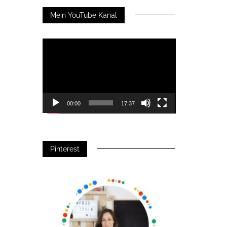
Mein YouTube Kanal
Video-
Player
00:00
17:37
Pinterest