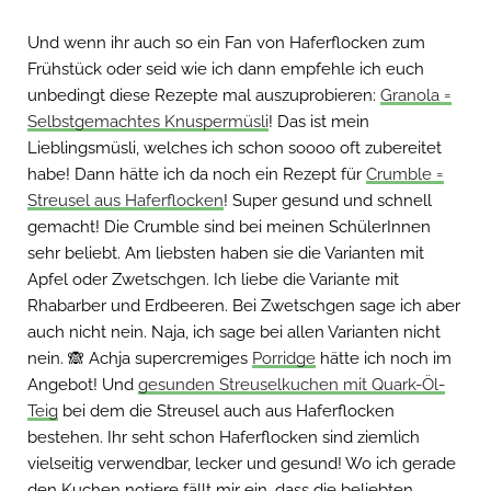
Und wenn ihr auch so ein Fan von Haferflocken zum
Frühstück oder seid wie ich dann empfehle ich euch
unbedingt diese Rezepte mal auszuprobieren:
Granola =
Selbstgemachtes Knuspermüsli
! Das ist mein
Lieblingsmüsli, welches ich schon soooo oft zubereitet
habe! Dann hätte ich da noch ein Rezept für
Crumble =
Streusel aus Haferflocken
! Super gesund und schnell
gemacht! Die Crumble sind bei meinen SchülerInnen
sehr beliebt. Am liebsten haben sie die Varianten mit
Apfel oder Zwetschgen. Ich liebe die Variante mit
Rhabarber und Erdbeeren. Bei Zwetschgen sage ich aber
auch nicht nein. Naja, ich sage bei allen Varianten nicht
nein. 🙈 Achja supercremiges
Porridge
hätte ich noch im
Angebot! Und
gesunden Streuselkuchen mit Quark-Öl-
Teig
bei dem die Streusel auch aus Haferflocken
bestehen. Ihr seht schon Haferflocken sind ziemlich
vielseitig verwendbar, lecker und gesund! Wo ich gerade
den Kuchen notiere fällt mir ein, dass die beliebten