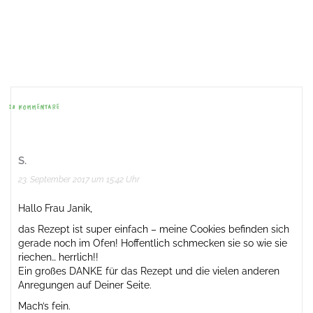
Beitrags-
Navigation
28 KOMMENTARE
S.
23. September 2017 um 15:42 Uhr
Hallo Frau Janik,
das Rezept ist super einfach – meine Cookies befinden sich
gerade noch im Ofen! Hoffentlich schmecken sie so wie sie
riechen… herrlich!!
Ein großes DANKE für das Rezept und die vielen anderen
Anregungen auf Deiner Seite.
Mach’s fein.