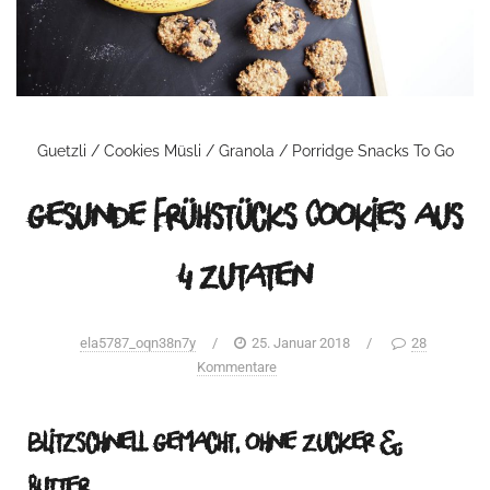
Guetzli / Cookies
Müsli / Granola / Porridge
Snacks
To Go
gesunde Frühstücks Cookies aus
4 Zutaten
ela5787_oqn38n7y
/
25. Januar 2018
/
28
Kommentare
blitzschnell gemacht, ohne Zucker &
Butter ….