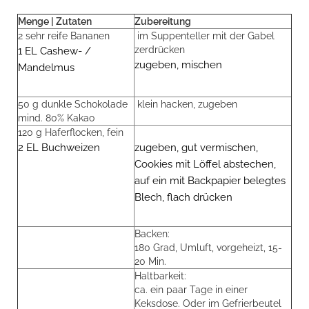
Menge | Zutaten
Zubereitung
2 sehr reife Bananen
im Suppenteller mit der Gabel
zerdrücken
1 EL Cashew- /
zugeben, mischen
Mandelmus
50 g dunkle Schokolade
klein hacken, zugeben
mind. 80% Kakao
120 g Haferflocken, fein
2 EL Buchweizen
zugeben, gut vermischen,
Cookies mit Löffel abstechen,
auf ein mit Backpapier belegtes
Blech, flach drücken
Backen:
180 Grad, Umluft, vorgeheizt, 15-
20 Min.
Haltbarkeit:
ca. ein paar Tage in einer
Keksdose. Oder im Gefrierbeutel