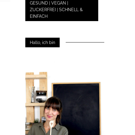
GESUND | VEGAN |
ZUCKERFREI | SCHNELL &
EINFACH
Hallo, ich bin