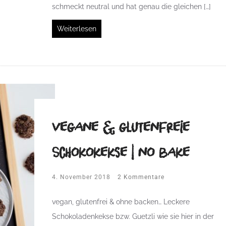
schmeckt neutral und hat genau die gleichen […]
Weiterlesen
vegane & glutenfreie
Schokokekse | no bake
4. November 2018
2 Kommentare
vegan, glutenfrei & ohne backen… Leckere
Schokoladenkekse bzw. Guetzli wie sie hier in der