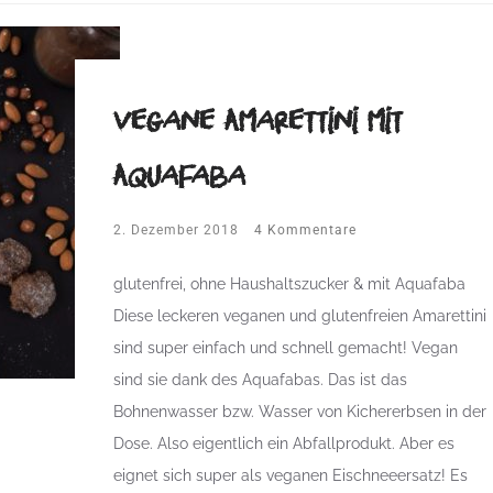
vegane Amarettini mit
Aquafaba
2. Dezember 2018
4 Kommentare
glutenfrei, ohne Haushaltszucker & mit Aquafaba
Diese leckeren veganen und glutenfreien Amarettini
sind super einfach und schnell gemacht! Vegan
sind sie dank des Aquafabas. Das ist das
Bohnenwasser bzw. Wasser von Kichererbsen in der
Dose. Also eigentlich ein Abfallprodukt. Aber es
eignet sich super als veganen Eischneeersatz! Es