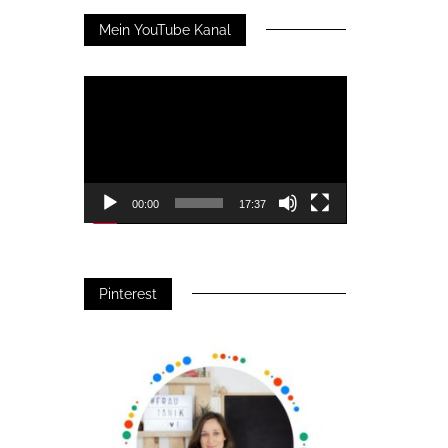
Mein YouTube Kanal
Video-
Player
00:00
17:37
Pinterest