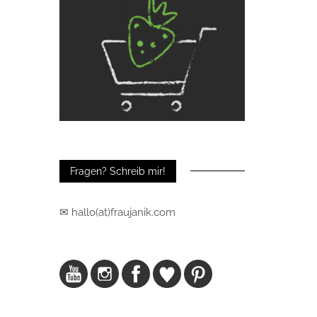
Fragen? Schreib mir!
✉ hallo(at)fraujanik.com