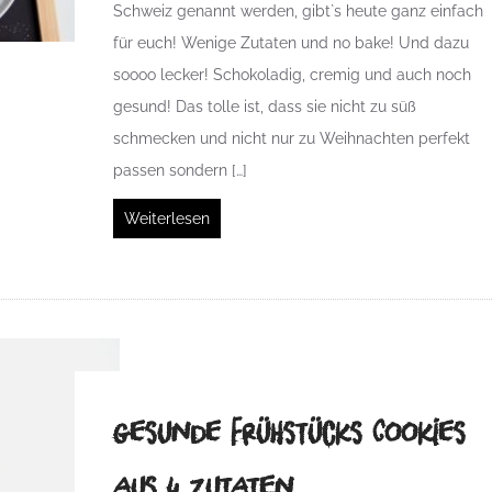
Schweiz genannt werden, gibt`s heute ganz einfach
für euch! Wenige Zutaten und no bake! Und dazu
soooo lecker! Schokoladig, cremig und auch noch
gesund! Das tolle ist, dass sie nicht zu süß
schmecken und nicht nur zu Weihnachten perfekt
passen sondern […]
Weiterlesen
gesunde Frühstücks Cookies
aus 4 Zutaten