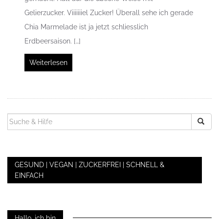
Gelierzucker. Viiiiiiiel Zucker! Überall sehe ich gerade
Chia Marmelade ist ja jetzt schliesslich
Erdbeersaison. […]
Weiterlesen
SUCHEN
NACH:
GESUND | VEGAN | ZUCKERFREI | SCHNELL &
EINFACH
Hallo, ich bin