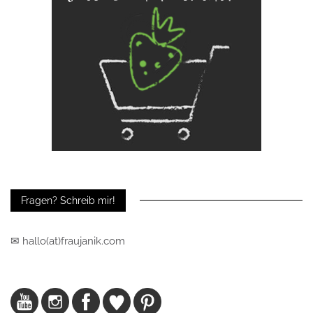
Fragen? Schreib mir!
✉ hallo(at)fraujanik.com