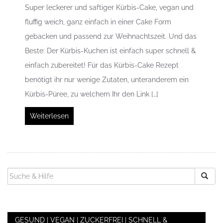
Super leckerer und saftiger Kürbis-Cake, vegan und
fluffig weich, ganz einfach in einer Cake Form
gebacken und passend zur Weihnachtszeit. Und das
Beste: Der Kürbis-Kuchen ist einfach super schnell &
einfach zubereitet! Für das Kürbis-Cake Rezept
benötigt ihr nur wenige Zutaten, unteranderem ein
Kürbis-Püree, zu welchem Ihr den Link […]
Weiterlesen
SUCHEN
NACH:
GESUND | VEGAN | ZUCKERFREI | SCHNELL &