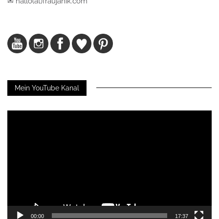
✉ hallo(at)fraujanik.com
Mein YouTube Kanal
Video-
Player
00:00
17:37