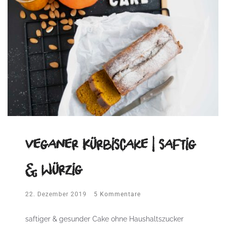
veganer Kürbiscake | saftig
& würzig
22. Dezember 2019
5 Kommentare
saftiger & gesunder Cake ohne Haushaltszucker