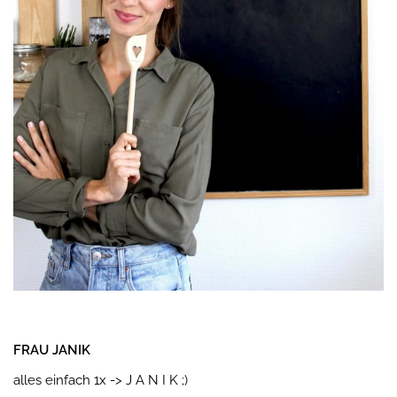
FRAU JANIK
alles einfach 1x -> J A N I K ;)