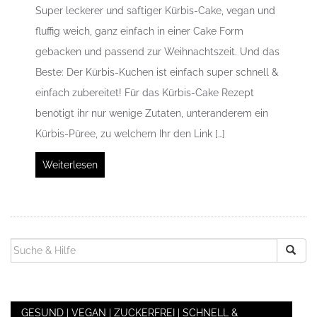
Super leckerer und saftiger Kürbis-Cake, vegan und
fluffig weich, ganz einfach in einer Cake Form
gebacken und passend zur Weihnachtszeit. Und das
Beste: Der Kürbis-Kuchen ist einfach super schnell &
einfach zubereitet! Für das Kürbis-Cake Rezept
benötigt ihr nur wenige Zutaten, unteranderem ein
Kürbis-Püree, zu welchem Ihr den Link […]
Weiterlesen
SUCHEN
NACH:
GESUND | VEGAN | ZUCKERFREI | SCHNELL &