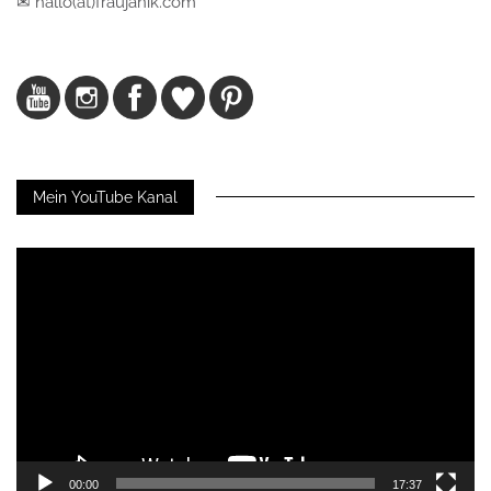
✉ hallo(at)fraujanik.com
Mein YouTube Kanal
Video-
Player
00:00
17:37