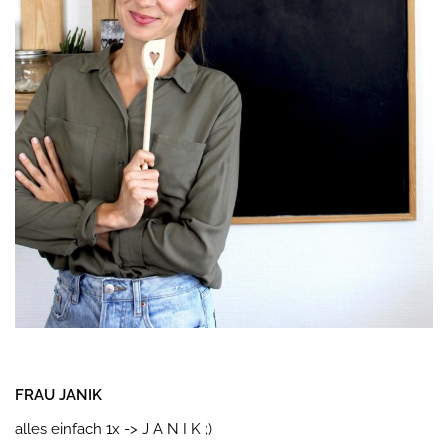
FRAU JANIK
alles einfach 1x -> J A N I K ;)