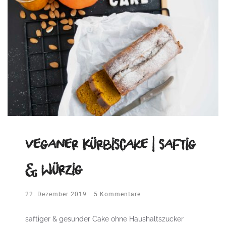
veganer Kürbiscake | saftig
& würzig
22. Dezember 2019
5 Kommentare
saftiger & gesunder Cake ohne Haushaltszucker