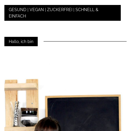
GESUND | VEGAN | ZUCKERFREI | SCHNELL &
EINFACH
Hallo, ich bin