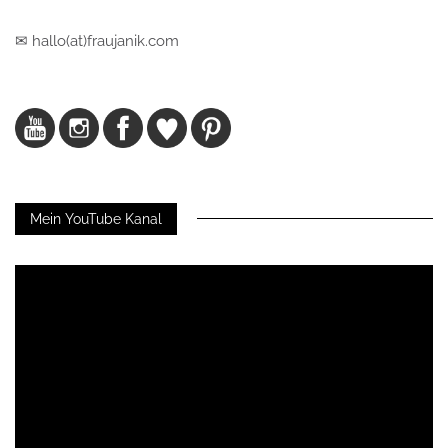
✉ hallo(at)fraujanik.com
Mein YouTube Kanal
Video-
Player