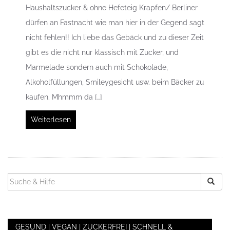
Haushaltszucker & ohne Hefeteig Krapfen/ Berliner
dürfen an Fastnacht wie man hier in der Gegend sagt
nicht fehlen!! Ich liebe das Gebäck und zu dieser Zeit
gibt es die nicht nur klassisch mit Zucker, und
Marmelade sondern auch mit Schokolade,
Alkoholfüllungen, Smileygesicht usw. beim Bäcker zu
kaufen. Mhmmm da […]
Weiterlesen
SUCHEN
NACH:
GESUND | VEGAN | ZUCKERFREI | SCHNELL &