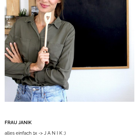
FRAU JANIK
alles einfach 1x -> J A N I K ;)