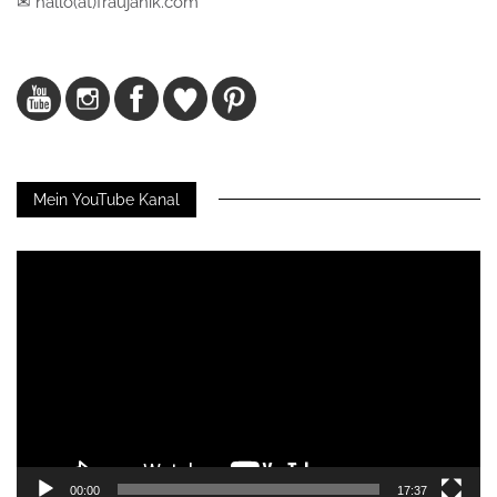
✉ hallo(at)fraujanik.com
Mein YouTube Kanal
Video-
Player
00:00
17:37