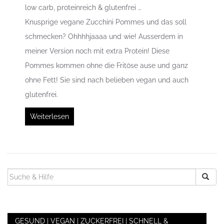
low carb, proteinreich & glutenfrei …
Knusprige vegane Zucchini Pommes und das soll
schmecken? Ohhhhjaaaa und wie! Ausserdem in
meiner Version noch mit extra Protein! Diese
Pommes kommen ohne die Fritöse ause und ganz
ohne Fett! Sie sind nach belieben vegan und auch
glutenfrei.
Weiterlesen
SUCHEN
NACH:
GESUND | VEGAN | ZUCKERFREI | SCHNELL &