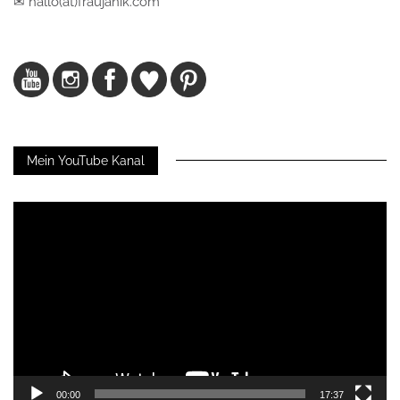
✉ hallo(at)fraujanik.com
Mein YouTube Kanal
Video-
Player
00:00
17:37