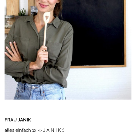
FRAU JANIK
alles einfach 1x -> J A N I K ;)