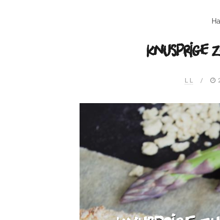
Ha
knusprige Z
L L
/