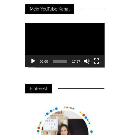
Mein YouTube Kanal
Video-
Player
00:00
17:37
Pinterest