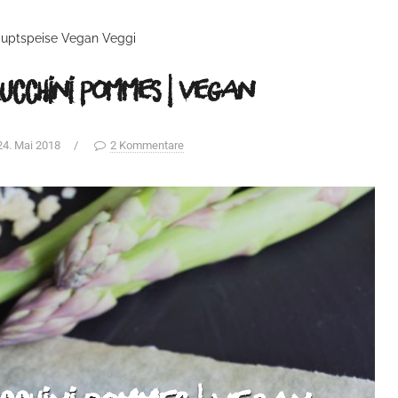
uptspeise
Vegan
Veggi
ucchini Pommes | vegan
24. Mai 2018
/
2 Kommentare