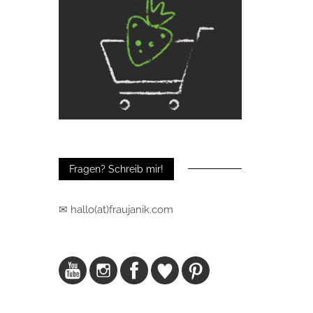
Fragen? Schreib mir!
✉ hallo(at)fraujanik.com