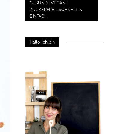
GESUND | VEGAN |
ZUCKERFREI | SCHNELL &
EINFACH
Hallo, ich bin