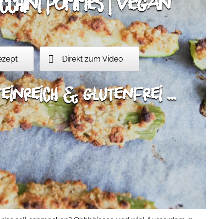
cchini Pommes | vegan
ezept
Direkt zum Video
einreich & glutenfrei ...