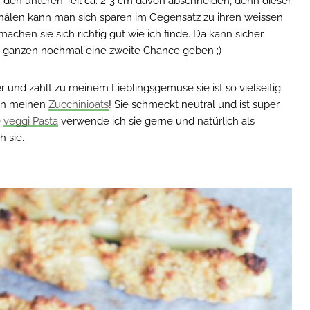
 den unteren Teil ca. 2-3 cm davon abschneiden, denn dieser
Schälen kann man sich sparen im Gegensatz zu ihren weissen
hen sie sich richtig gut wie ich finde. Da kann sicher
em ganzen nochmal eine zweite Chance geben ;)
er und zählt zu meinem Lieblingsgemüse sie ist so vielseitig
 in meinen
Zucchinioats
! Sie schmeckt neutral und ist super
e
veggi Pasta
verwende ich sie gerne und natürlich als
h sie.