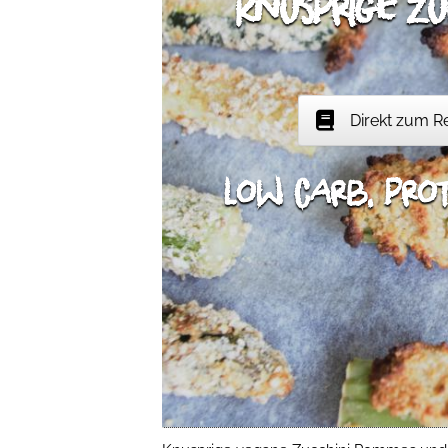
knusprige Zu
Direkt zum R
low carb, prot