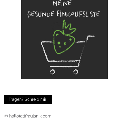
Fragen? Schreib mir!
✉ hallo(at)fraujanik.com