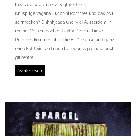
low carb, proteinreich & glutenfrei …
Knusprige vegane Zucchini Pommes und das soll
schmecken? Ohhhhjaaaa und wie! Ausserdem in
meiner Version noch mit extra Protein! Diese
Pommes kommen ohne die Fritöse ause und ganz
ohne Fett! Sie sind nach belieben vegan und auch
glutenfrei.
Weiterlesen