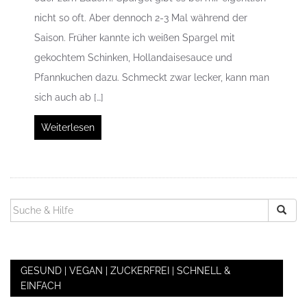
nicht so oft. Aber dennoch 2-3 Mal während der
Saison. Früher kannte ich weißen Spargel mit
gekochtem Schinken, Hollandaisesauce und
Pfannkuchen dazu. Schmeckt zwar lecker, kann man
sich auch ab […]
Weiterlesen
SUCHEN
NACH:
GESUND | VEGAN | ZUCKERFREI | SCHNELL &
EINFACH