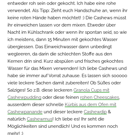
entweder roh sein oder gekocht. Ich habe eine rohe
verwendet. Als Tipp: Zieht euch Handschuhe an, wenn ihr
keine roten Hände haben möchtet! :) Die Cashews müsst
ihr einweichen lassen vor dem mixen. Etweder über
Nacht im Kühlschrank oder wenn ihr spontan seid, so wie
ich meistens, dann 15 Minuten mit gekochtes Wasser
übergiessen. Das Einweichwasser dann unbedingt
wegleeren, da darin die schlechten Stoffe aus den
Kernen drin sind. Kurz abspülen und frisches gekochtes
Wasser für das Mixen verwenden! Ich liebe Cashews und
habe sie immer auf Vorrat zuhause. Es lassen sich sooooo
viele leckere Sachen damit zubereiten! Ob Süßes oder
Salziges! So z.B. diese leckeren
Granola Cups mit
Cashewpudding
oder diese feinen
rohen Cheescakes
,
ausserdem dieser schnelle
Kürbis aus dem Ofen mit
Cashewpanande
und dieser leckere
Cashewdip
&
natürlich
Cashewmus
! Ich liebe es! Ihr seht die
Möglichkeiten sind unendlich! Und es kommen noch
mehr! ;)