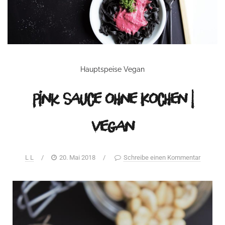
Hauptspeise
Vegan
Pink Sauce ohne Kochen |
vegan
L L
/
20. Mai 2018
/
Schreibe einen Kommentar