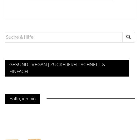
SUCHEN
NACH:
GESUND | VEGAN | ZUCKERFREI | SCHNELL &
EINFACH
Hallo, ich bin