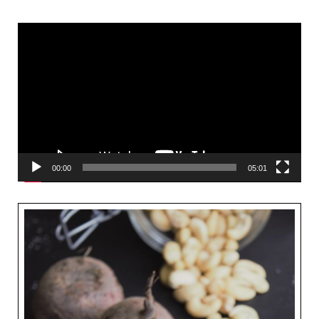
Video-
Player
00:00
05:01