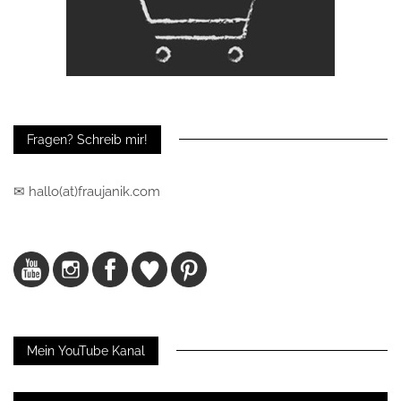
Fragen? Schreib mir!
✉ hallo(at)fraujanik.com
Mein YouTube Kanal
Video-