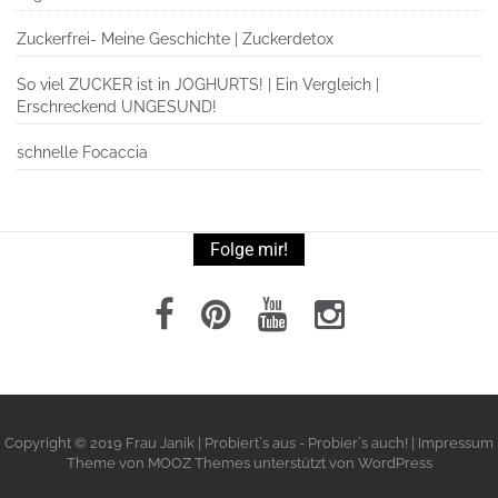
Zuckerfrei- Meine Geschichte | Zuckerdetox
So viel ZUCKER ist in JOGHURTS! | Ein Vergleich |
Erschreckend UNGESUND!
schnelle Focaccia
Folge mir!
Copyright © 2019 Frau Janik | Probiert`s aus - Probier`s auch! | Impressum
Theme von
MOOZ Themes
unterstützt von
WordPress