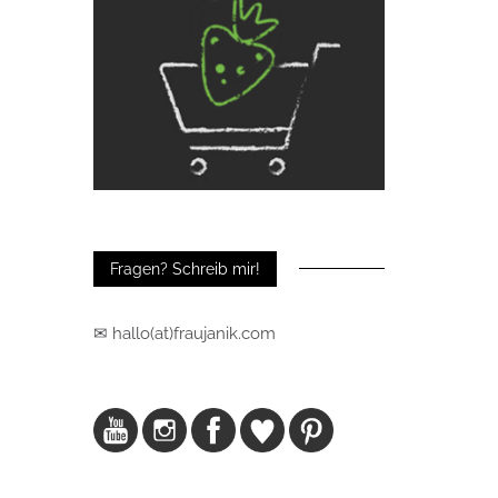
Fragen? Schreib mir!
✉ hallo(at)fraujanik.com