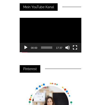
Mein YouTube Kanal
Video-
Player
00:00
17:37
Pinterest