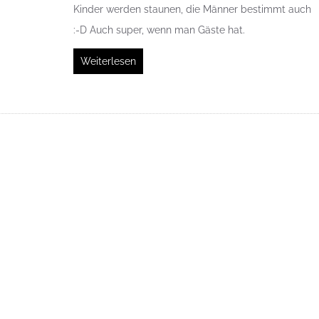
Kinder werden staunen, die Männer bestimmt auch
:-D Auch super, wenn man Gäste hat.
Weiterlesen