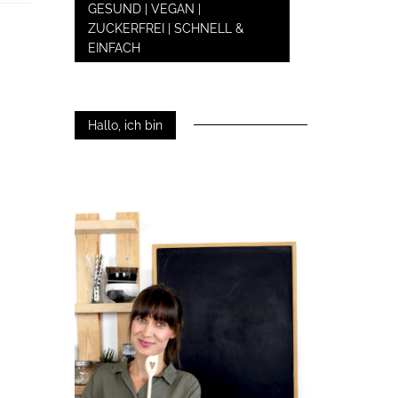
GESUND | VEGAN |
ZUCKERFREI | SCHNELL &
EINFACH
Hallo, ich bin