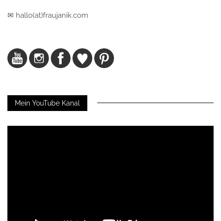
✉ hallo(at)fraujanik.com
Mein YouTube Kanal
Video-
Player