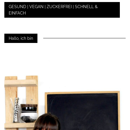
GESUND | VEGAN | ZUCKERFREI | SCHNELL &
EINFACH
Hallo, ich bin