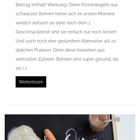
Beitrag enthält Werbung) Diese Proteinkugeln aus
schwarzen Bohnen hören sich im ersten Moment
wirklich seltsam an aber nach dem 1.
Geschmackstest sind sie einfach nur noch lecker!
Und auch noch eine gesündere Alternative als zu
üblichen Pralinen. Denn diese bestehen aus
wertvollen Zutaten. Bohnen sind super gesund, da
sie […]
Weiterlesen