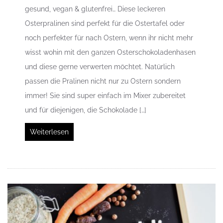
gesund, vegan & glutenfrei… Diese leckeren
Osterpralinen sind perfekt für die Ostertafel oder
noch perfekter für nach Ostern, wenn ihr nicht mehr
wisst wohin mit den ganzen Osterschokoladenhasen
und diese gerne verwerten möchtet. Natürlich
passen die Pralinen nicht nur zu Ostern sondern
immer! Sie sind super einfach im Mixer zubereitet
und für diejenigen, die Schokolade […]
Weiterlesen