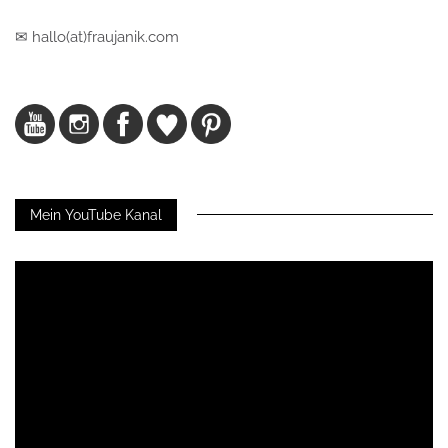
✉ hallo(at)fraujanik.com
Mein YouTube Kanal
Video-
Player