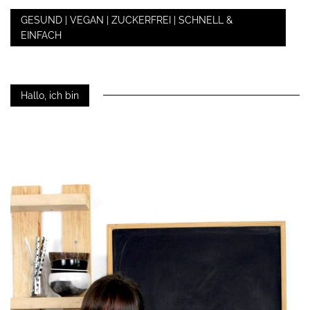
GESUND | VEGAN | ZUCKERFREI | SCHNELL &
EINFACH
Hallo, ich bin