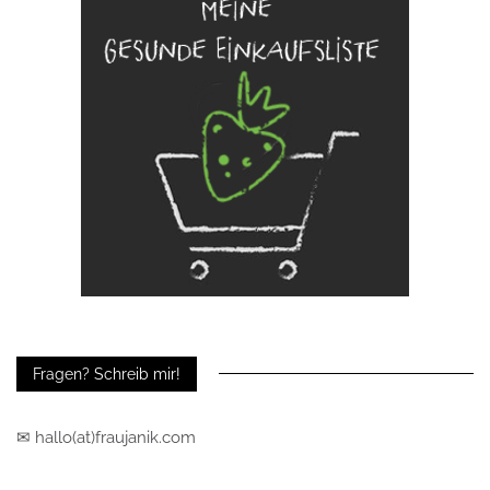
Fragen? Schreib mir!
✉ hallo(at)fraujanik.com