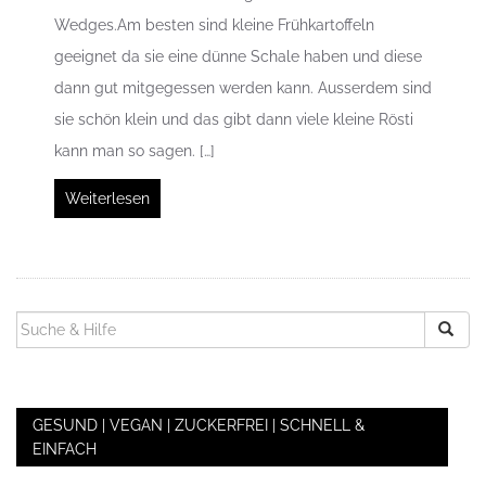
Wedges.Am besten sind kleine Frühkartoffeln
geeignet da sie eine dünne Schale haben und diese
dann gut mitgegessen werden kann. Ausserdem sind
sie schön klein und das gibt dann viele kleine Rösti
kann man so sagen. […]
Weiterlesen
SUCHEN
NACH:
GESUND | VEGAN | ZUCKERFREI | SCHNELL &
EINFACH