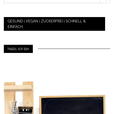
NACH:
GESUND | VEGAN | ZUCKERFREI | SCHNELL &
EINFACH
Hallo, ich bin