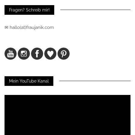
Fragen? Schreib mir!
✉ hallo(at)fraujanik.com
Mein YouTube Kanal
Video-
Player