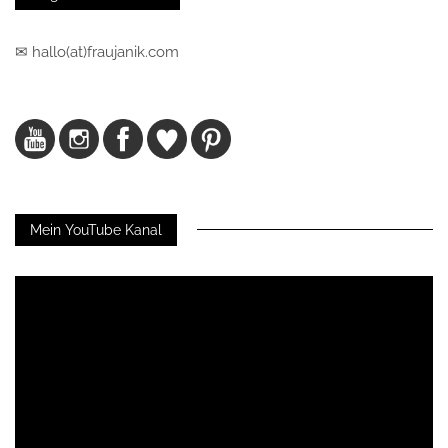
✉ hallo(at)fraujanik.com
Mein YouTube Kanal
Video-
Player