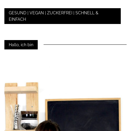
GESUND | VEGAN | ZUCKERFREI | SCHNELL &
EINFACH
Hallo, ich bin