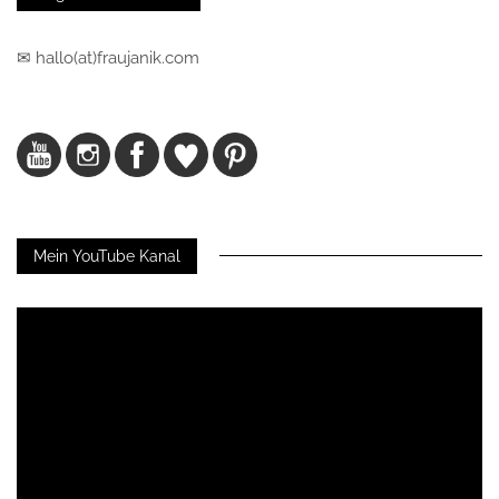
✉ hallo(at)fraujanik.com
Mein YouTube Kanal
Video-
Player