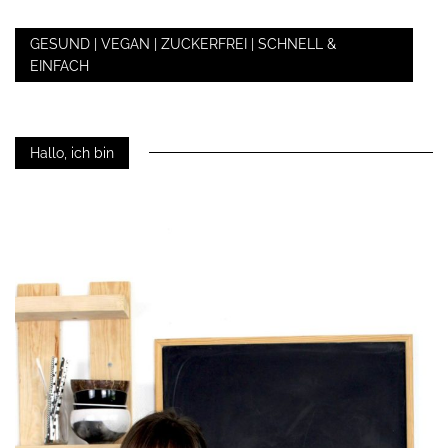
GESUND | VEGAN | ZUCKERFREI | SCHNELL &
EINFACH
Hallo, ich bin