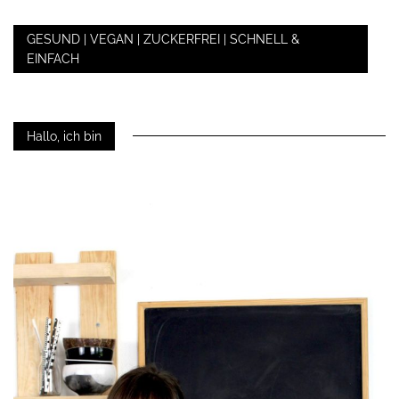
GESUND | VEGAN | ZUCKERFREI | SCHNELL &
EINFACH
Hallo, ich bin