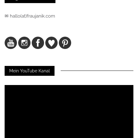
✉ hallo(at)fraujanik.com
Mein YouTube Kanal
Video-
Player