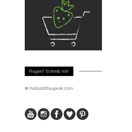
Fragen? Schreib mir!
✉ hallo(at)fraujanik.com