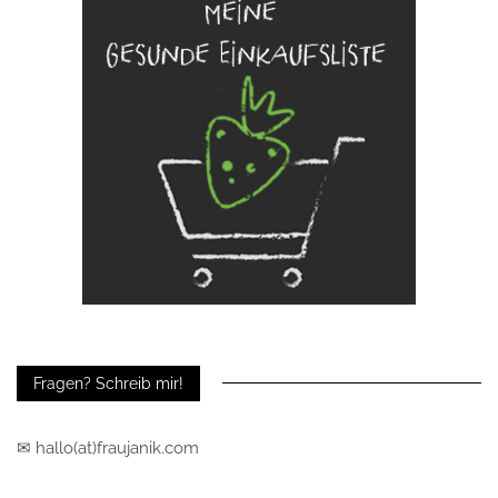
Fragen? Schreib mir!
✉ hallo(at)fraujanik.com