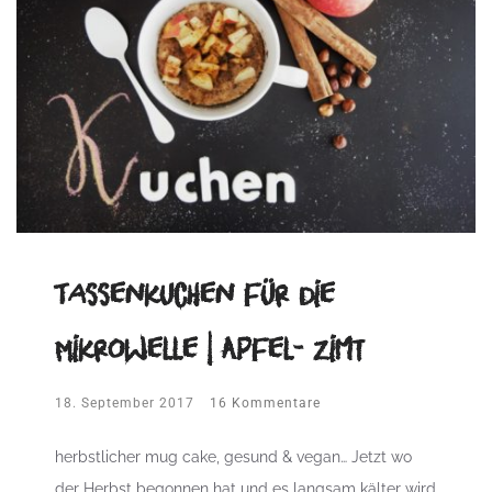
Tassenkuchen für die
Mikrowelle | Apfel- Zimt
18. September 2017
16 Kommentare
herbstlicher mug cake, gesund & vegan… Jetzt wo
der Herbst begonnen hat und es langsam kälter wird