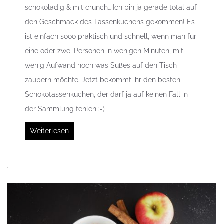
schokoladig & mit crunch… Ich bin ja gerade total auf
den Geschmack des Tassenkuchens gekommen! Es
ist einfach sooo praktisch und schnell, wenn man für
eine oder zwei Personen in wenigen Minuten, mit
wenig Aufwand noch was Süßes auf den Tisch
zaubern möchte. Jetzt bekommt ihr den besten
Schokotassenkuchen, der darf ja auf keinen Fall in
der Sammlung fehlen :-)
Weiterlesen