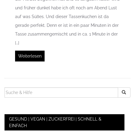
und früher dunkel habe ich oft noch am Abend Lust
auf was Süßes. Und dieser Tassenkuchen ist da
gerade perfekt. Denn er ist in ein paar Minuten in der
Tasse zusammengemischt und in ca. 1 Minute in der
[…]
Weiterlesen
SUCHEN
NACH:
GESUND | VEGAN | ZUCKERFREI | SCHNELL &
EINFACH