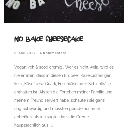
No bake Cheesecake
8. Mai 2017
4 Kommentare
Vegan, roh & sooo cremig… Wer es nicht weiß, wird es
nie erraten, dass in diesen Erdbeer-Käsekuchen gar
kein „Käse“ bzw. Quark, Frischkäse oder Schichtkäse
enthalten ist. Als ich die Törtchen meiner Familie und
meinem Freund serviert habe, schauten sie ganz
unglaubwürdig und mussten gerade nochmal
abbeißen, als ich sagte, dass die Creme
hauptsächlich aus […]