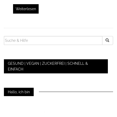
Weiterlesen
SUCHEN
NACH:
GESUND | VEGAN | ZUCKERFREI | SCHNELL &
EINFACH
Hallo, ich bin