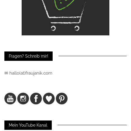
Fragen? Schreib mir!
✉ hallo(at)fraujanik.com
Mein YouTube Kanal