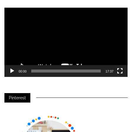
Video-
Player
00:00
17:37
Pinterest