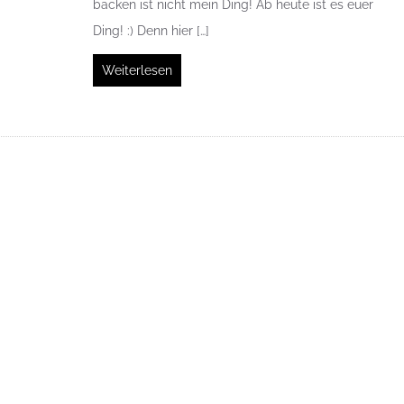
backen ist nicht mein Ding! Ab heute ist es euer
Ding! :) Denn hier […]
Weiterlesen