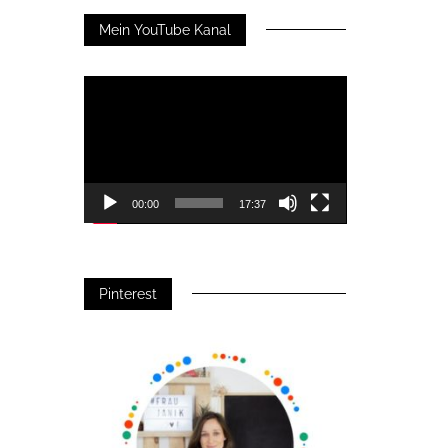
Mein YouTube Kanal
Video-
Player
00:00
17:37
Pinterest