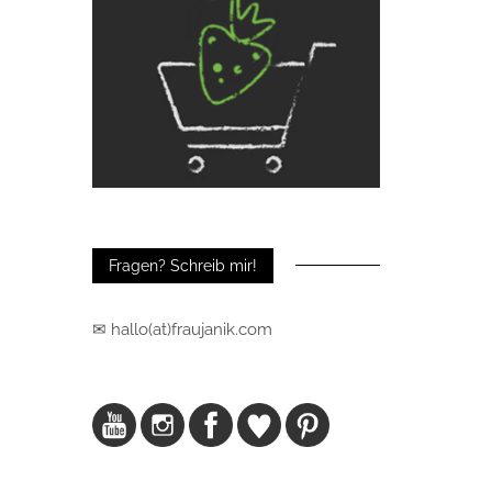
Fragen? Schreib mir!
✉ hallo(at)fraujanik.com