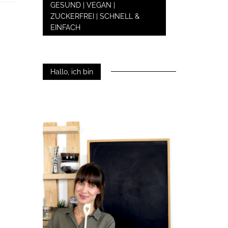
GESUND | VEGAN |
ZUCKERFREI | SCHNELL &
EINFACH
Hallo, ich bin