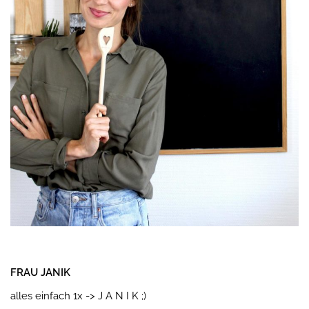
FRAU JANIK
alles einfach 1x -> J A N I K ;)