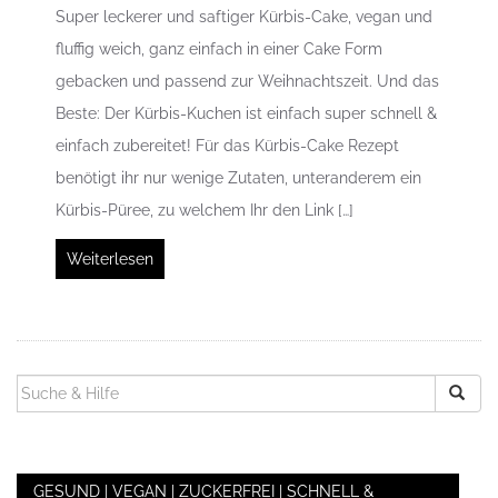
Super leckerer und saftiger Kürbis-Cake, vegan und
fluffig weich, ganz einfach in einer Cake Form
gebacken und passend zur Weihnachtszeit. Und das
Beste: Der Kürbis-Kuchen ist einfach super schnell &
einfach zubereitet! Für das Kürbis-Cake Rezept
benötigt ihr nur wenige Zutaten, unteranderem ein
Kürbis-Püree, zu welchem Ihr den Link […]
Weiterlesen
SUCHEN
NACH:
GESUND | VEGAN | ZUCKERFREI | SCHNELL &