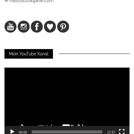
✉ hallo(at)fraujanik.com
Mein YouTube Kanal
Video-
Player
00:00
17:37