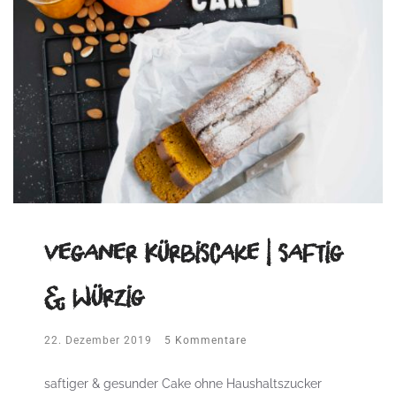
veganer Kürbiscake | saftig
& würzig
22. Dezember 2019
5 Kommentare
saftiger & gesunder Cake ohne Haushaltszucker