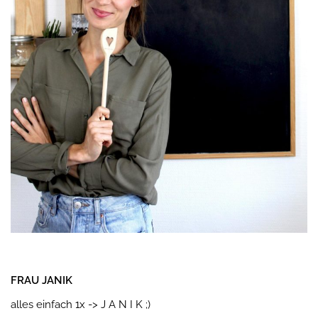
FRAU JANIK
alles einfach 1x -> J A N I K ;)