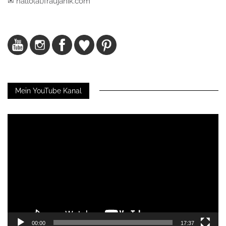
✉ hallo(at)fraujanik.com
Mein YouTube Kanal
Video-
Player
00:00
17:37