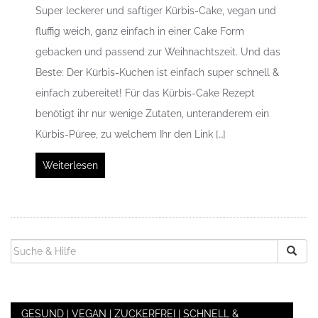
Super leckerer und saftiger Kürbis-Cake, vegan und
fluffig weich, ganz einfach in einer Cake Form
gebacken und passend zur Weihnachtszeit. Und das
Beste: Der Kürbis-Kuchen ist einfach super schnell &
einfach zubereitet! Für das Kürbis-Cake Rezept
benötigt ihr nur wenige Zutaten, unteranderem ein
Kürbis-Püree, zu welchem Ihr den Link […]
Weiterlesen
SUCHEN
NACH:
GESUND | VEGAN | ZUCKERFREI | SCHNELL &