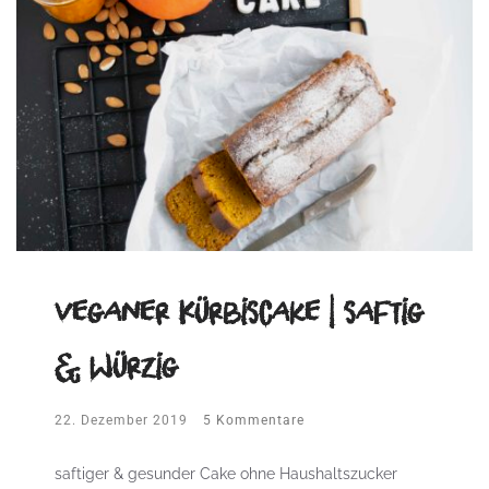
veganer Kürbiscake | saftig
& würzig
22. Dezember 2019
5 Kommentare
saftiger & gesunder Cake ohne Haushaltszucker