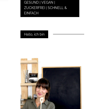
GESUND | VEGAN |
ZUCKERFREI | SCHNELL &
EINFACH
Hallo, ich bin