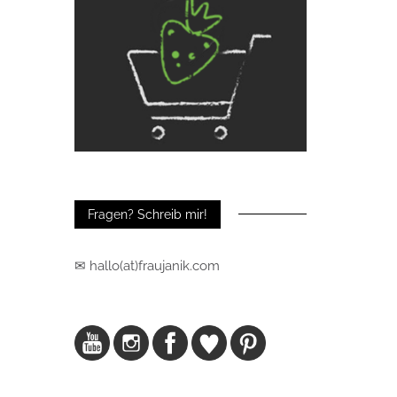
Fragen? Schreib mir!
✉ hallo(at)fraujanik.com