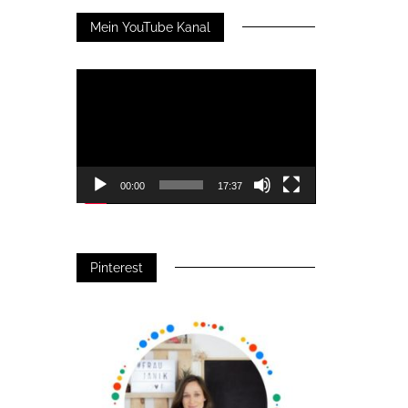
Mein YouTube Kanal
Video-
Player
00:00
17:37
Pinterest