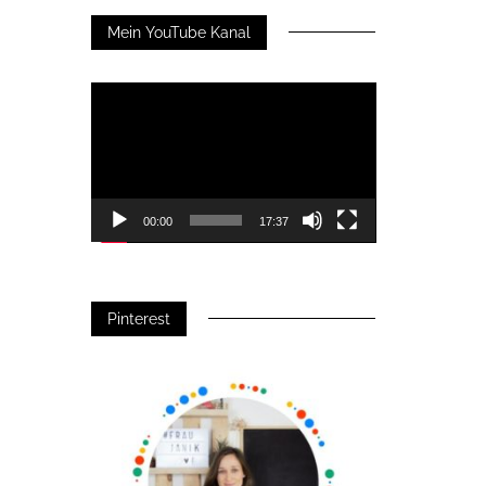
Mein YouTube Kanal
Video-
Player
00:00
17:37
Pinterest