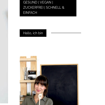
GESUND | VEGAN |
ZUCKERFREI | SCHNELL &
EINFACH
Hallo, ich bin