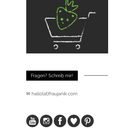
Fragen? Schreib mir!
✉ hallo(at)fraujanik.com