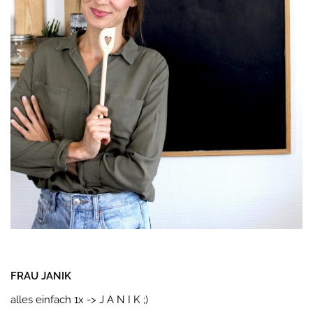
FRAU JANIK
alles einfach 1x -> J A N I K ;)