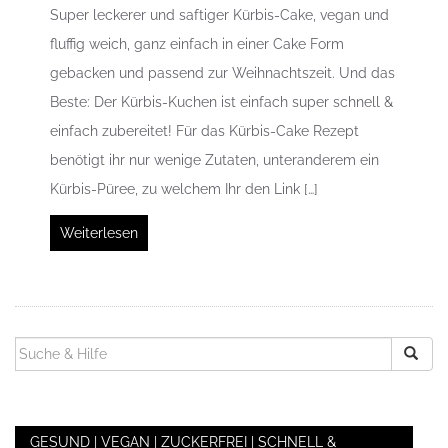
Super leckerer und saftiger Kürbis-Cake, vegan und
fluffig weich, ganz einfach in einer Cake Form
gebacken und passend zur Weihnachtszeit. Und das
Beste: Der Kürbis-Kuchen ist einfach super schnell &
einfach zubereitet! Für das Kürbis-Cake Rezept
benötigt ihr nur wenige Zutaten, unteranderem ein
Kürbis-Püree, zu welchem Ihr den Link […]
Weiterlesen
SUCHEN
NACH:
GESUND | VEGAN | ZUCKERFREI | SCHNELL &