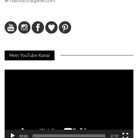
✉ hallo(at)fraujanik.com
Mein YouTube Kanal
Video-
Player
00:00
17:37