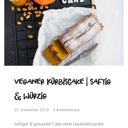
veganer Kürbiscake | saftig
& würzig
22. Dezember 2019
5 Kommentare
saftiger & gesunder Cake ohne Haushaltszucker