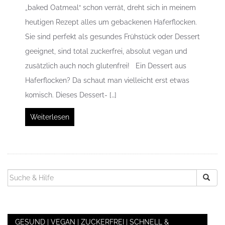
„baked Oatmeal“ schon verrät, dreht sich in meinem
heutigen Rezept alles um gebackenen Haferflocken.
Sie sind perfekt als gesundes Frühstück oder Dessert
geeignet, sind total zuckerfrei, absolut vegan und
zusätzlich auch noch glutenfrei! Ein Dessert aus
Haferflocken? Da schaut man vielleicht erst etwas
komisch. Dieses Dessert- […]
Weiterlesen
SUCHEN
NACH:
GESUND | VEGAN | ZUCKERFREI | SCHNELL &