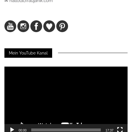
✉ hallo(at)fraujanik.com
Mein YouTube Kanal
Video-
Player
00:00
17:37