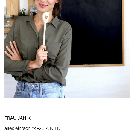
FRAU JANIK
alles einfach 1x -> J A N I K ;)