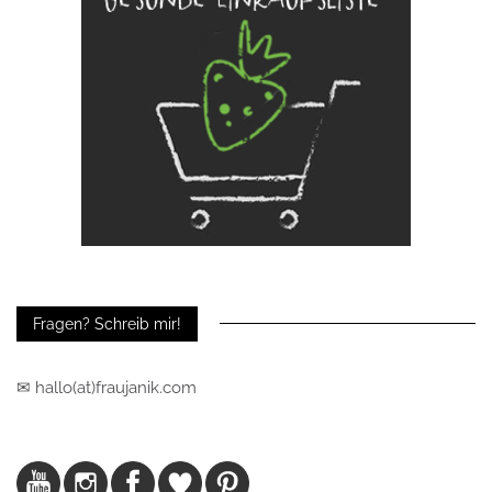
Fragen? Schreib mir!
✉ hallo(at)fraujanik.com