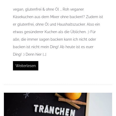
vegan, glutenfrei & ohne Öl … Roh veganer
Käsekuchen aus dem Mixer ohne backen!? Zudem ist
er glutenfrei, ohne Öl und Haushaltszucker. Also ein
etwas gesünderer Kuchen als die Üblichen. ;) Für
alle, die immer sagen backen kann ich nicht oder
backen ist nicht mein Ding! Ab heute ist es euer
Ding! :) Denn hier […]
Weiterlesen