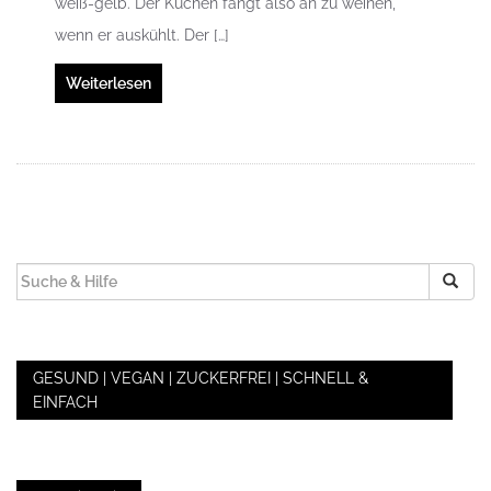
weiß-gelb. Der Kuchen fängt also an zu weinen,
wenn er auskühlt. Der […]
Weiterlesen
SUCHEN
NACH:
GESUND | VEGAN | ZUCKERFREI | SCHNELL &
EINFACH