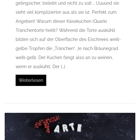
gelingsicher, beliebt und nicht zu süß … Uuuund sie
sieht viel komplizierter aus als sie ist. Perfekt zum
Angeben! Warum dieser Käsekuchen (Quark)
Tränchentorte heißt? Während die Torte auskühlt
bilden sich auf der Oberfläche des Eischnees weiß-
gelbe Tropfen die „Tränchen“. Je nach Bräunegrad
weiß-gelb. Der Kuchen fängt also an zu weinen,
wenn er auskühlt. Der […]
Weiterlesen