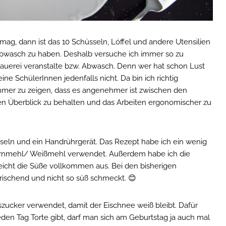
g, dann ist das 10 Schüsseln, Löffel und andere Utensilien
bwasch zu haben. Deshalb versuche ich immer so zu
Sauerei veranstalte bzw. Abwasch. Denn wer hat schon Lust
e SchülerInnen jedenfalls nicht. Da bin ich richtig
immer zu zeigen, dass es angenehmer ist zwischen den
den Überblick zu behalten und das Arbeiten ergonomischer zu
sseln und ein Handrührgerät. Das Rezept habe ich ein wenig
kornmehl/ Weißmehl verwendet. Außerdem habe ich die
eicht die Süße vollkommen aus. Bei den bisherigen
frischend und nicht so süß schmeckt. 😊
zucker verwendet, damit der Eischnee weiß bleibt. Dafür
eden Tag Torte gibt, darf man sich am Geburtstag ja auch mal