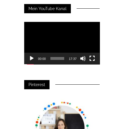
Mein YouTube Kanal
Video-
Player
00:00
17:37
Pinterest