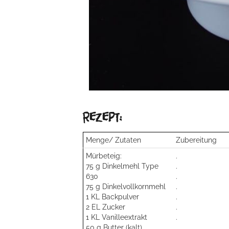
Rezept:
Menge/ Zutaten
Zubereitung
Mürbeteig:
.
75 g Dinkelmehl Type
.
630
.
75 g Dinkelvollkornmehl
.
1 KL Backpulver
.
2 EL Zucker
.
1 KL Vanilleextrakt
.
50 g Butter (kalt)
.