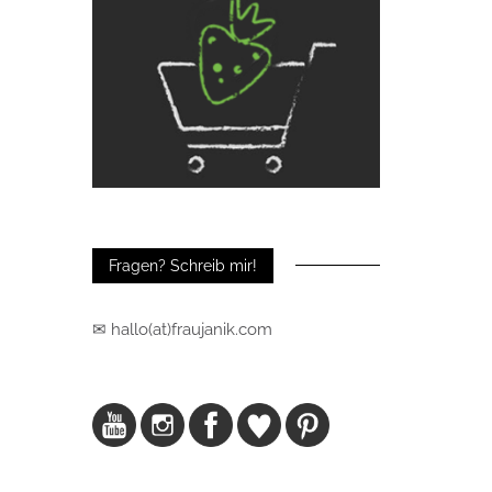
Fragen? Schreib mir!
✉ hallo(at)fraujanik.com