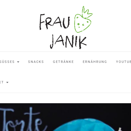
SÜSSES
SNACKS
GETRÄNKE
ERNÄHRUNG
YOUTU
AKT