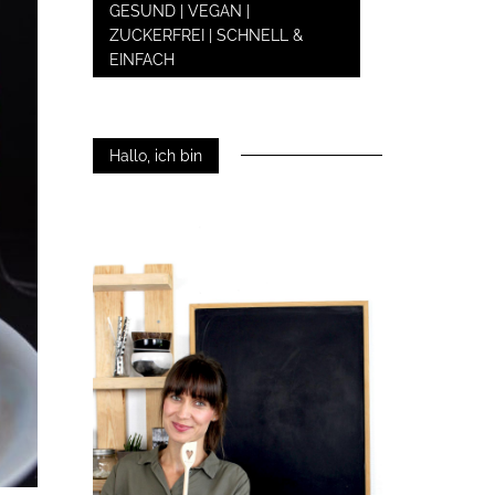
GESUND | VEGAN |
ZUCKERFREI | SCHNELL &
EINFACH
Hallo, ich bin