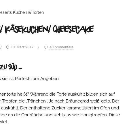
sserts
Kuchen & Torten
/ Käsekuchen/ Cheesecake
/
10. März 2017
/
4 Kommentare
 zu süß …
s sie ist. Perfekt zum Angeben
ntorte heißt? Während die Torte auskühlt bilden sich auf
 Tropfen die „Tränchen“. Je nach Bräunegrad weiß-gelb. Der
auskühlt. Der enthaltene Zucker karamellisiert im Ofen und
nee an die Oberfläche und sieht aus wie Honigtropfen. Diese
itet.