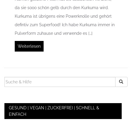
da sie sooo schön gelb durch den Kurkuma wird.
Kurkuma ist übrigens eine Powerknolle und gehört
defintiv zum Superfood! Ich habe Kurkuma immer in
Pulverform zuhause und verwende es […]
Weiterlesen
SUCHEN
NACH:
GESUND | VEGAN | ZUCKERFREI | SCHNELL &
EINFACH