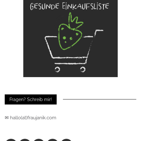
Fragen? Schreib mir!
✉ hallo(at)fraujanik.com