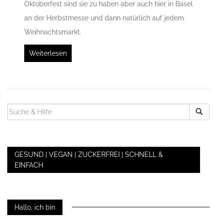
Oktoberfest sind sie zu haben aber auch hier in Basel
an der Herbstmesse und dann natürlich auf jedem
Weihnachtsmarkt.
Weiterlesen
SUCHEN
NACH:
GESUND | VEGAN | ZUCKERFREI | SCHNELL &
EINFACH
Hallo, ich bin