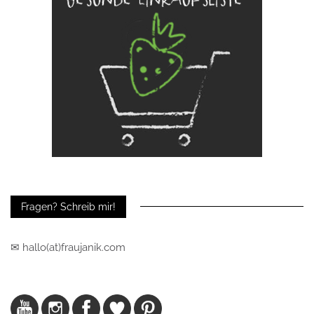
Fragen? Schreib mir!
✉ hallo(at)fraujanik.com