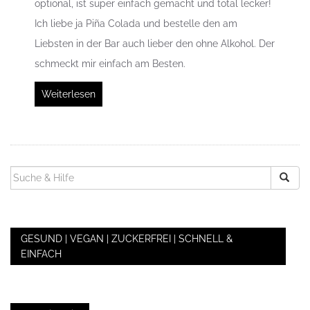
optional, ist super einfach gemacht und total lecker!
Ich liebe ja Piña Colada und bestelle den am
Liebsten in der Bar auch lieber den ohne Alkohol. Der
schmeckt mir einfach am Besten.
Weiterlesen
SUCHEN
NACH:
GESUND | VEGAN | ZUCKERFREI | SCHNELL &
EINFACH