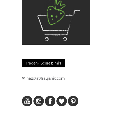
Fragen? Schreib mir!
✉ hallo(at)fraujanik.com