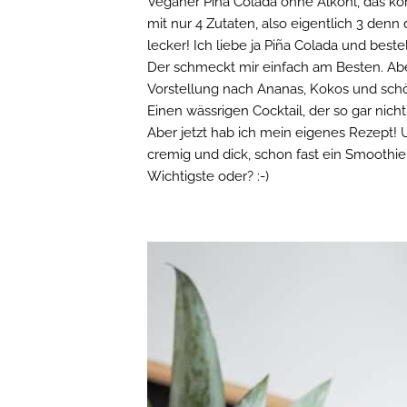
Veganer Piña Colada ohne Alkohl, das k
mit nur 4 Zutaten, also eigentlich 3 denn d
lecker! Ich liebe ja Piña Colada und best
Der schmeckt mir einfach am Besten. Aber
Vorstellung nach Ananas, Kokos und sc
Einen wässrigen Cocktail, der so gar nich
Aber jetzt hab ich mein eigenes Rezept! 
cremig und dick, schon fast ein Smoothi
Wichtigste oder? :-)