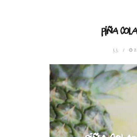
Piña Col
L L
/
2