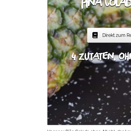
Piña Colad
Direkt zum R
4 Zutaten, oh