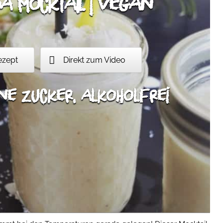
a Mocktail | vegan
ezept
Direkt zum Video
ne Zucker, alkoholfrei