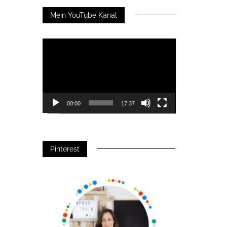
Mein YouTube Kanal
Video-
Player
00:00
17:37
Pinterest