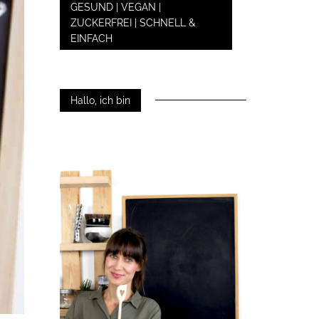
GESUND | VEGAN |
ZUCKERFREI | SCHNELL &
EINFACH
Hallo, ich bin