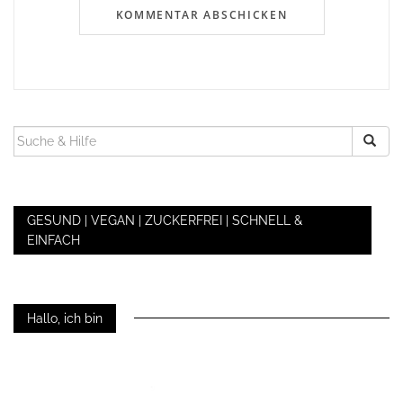
SUCHEN
NACH:
GESUND | VEGAN | ZUCKERFREI | SCHNELL &
EINFACH
Hallo, ich bin