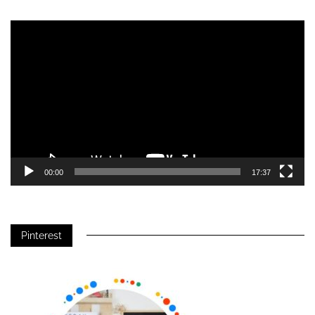
Video-
Player
00:00
17:37
Pinterest