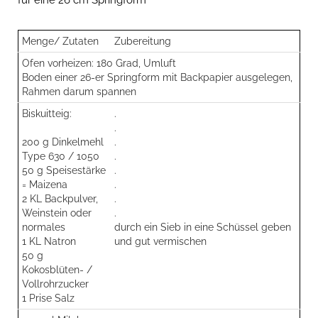
für eine 26 cm Springform
Menge/ Zutaten
Zubereitung
Ofen vorheizen: 180 Grad, Umluft
Boden einer 26-er Springform mit Backpapier ausgelegen,
Rahmen darum spannen
Biskuitteig:
.
.
200 g Dinkelmehl
.
Type 630 / 1050
.
50 g Speisestärke
.
= Maizena
.
2 KL Backpulver,
.
Weinstein oder
.
normales
durch ein Sieb in eine Schüssel geben
1 KL Natron
und gut vermischen
50 g
Kokosblüten- /
Vollrohrzucker
1 Prise Salz