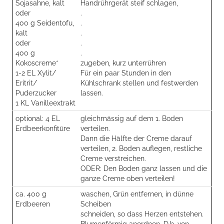
Sojasahne, kalt
Handrührgerät steif schlagen,
oder
.
400 g Seidentofu,
.
kalt
.
oder
.
400 g
.
Kokoscreme*
zugeben, kurz unterrühren
1-2 EL Xylit/
Für ein paar Stunden in den
Eritrit/
Kühlschrank stellen und festwerden
Puderzucker
lassen.
1 KL Vanilleextrakt
optional: 4 EL
gleichmässig auf dem 1. Boden
Erdbeerkonfitüre
verteilen.
Dann die Hälfte der Creme darauf
verteilen, 2. Boden auflegen, restliche
Creme verstreichen.
ODER: Den Boden ganz lassen und die
ganze Creme oben verteilen!
ca. 400 g
waschen, Grün entfernen, in dünne
Erdbeeren
Scheiben
schneiden, so dass Herzen entstehen.