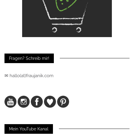
Fragen? Schreib mir!
✉ hallo(at)fraujanik.com
Mein YouTube Kanal