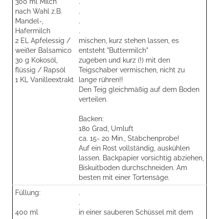
300 ml Milch
.
nach Wahl z.B.
.
Mandel-,
.
Hafermilch
.
2 EL Apfelessig /
mischen, kurz stehen lassen, es
weißer Balsamico
entsteht "Buttermilch"
30 g Kokosöl,
zugeben und kurz (!) mit den
flüssig / Rapsöl
Teigschaber vermischen, nicht zu
1 KL Vanilleextrakt
lange rühren!!
Den Teig gleichmäßig auf dem Boden
verteilen.
Backen:
180 Grad, Umluft
ca. 15- 20 Min., Stäbchenprobe!
Auf ein Rost vollständig, auskühlen
lassen. Backpapier vorsichtig abziehen,
Biskuitboden durchschneiden. Am
besten mit einer Tortensäge.
Füllung:
.
.
400 ml
in einer sauberen Schüssel mit dem