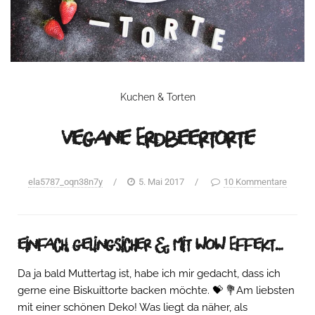
Kuchen & Torten
Vegane Erdbeertorte
ela5787_oqn38n7y
/
5. Mai 2017
/
10 Kommentare
einfach, gelingsicher & mit WoW Effekt…
Da ja bald Muttertag ist, habe ich mir gedacht, dass ich
gerne eine Biskuittorte backen möchte. 💝 💐Am liebsten
mit einer schönen Deko! Was liegt da näher, als