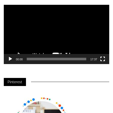
Video-
Player
00:00
17:37
Pinterest