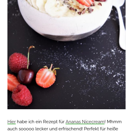
Hier
habe ich ein Rezept für
Ananas Nicecream
! Mhmm
auch sooooo lecker und erfrischend! Perfekt für heiße