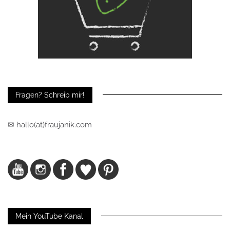
Fragen? Schreib mir!
✉ hallo(at)fraujanik.com
Mein YouTube Kanal