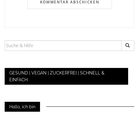
SUCHEN
NACH:
GESUND | VEGAN | ZUCKERFREI | SCHNELL &
EINFACH
Hallo, ich bin