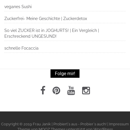
veganes Sushi
Zuckerfrei- Meine Geschichte | Zuckerdetox
So viel ZUCKER ist in JOGHURTS! | Ein Vergleich |
Erschreckend UNGESUND!
schnelle Focaccia
Folge mir!
Copyright © 2019 Frau Janik | Probiert`s aus - Probier`s auch! | Impressum
Theme von
MOOZ Themes
unterstützt von
WordPress