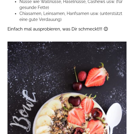
Nüsse wie Wallnüsse, Haselnüsse, Cashews usw. (für
gesunde Fette)
Chiasamen, Leinsamen, Hanfsamen usw. (unterstützt
eine gute Verdauung)
Einfach mal ausprobieren, was Dir schmeckt!!! 😊