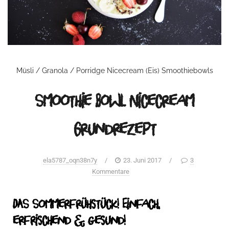
Müsli / Granola / Porridge
Nicecream (Eis)
Smoothiebowls
Smoothie Bowl Nicecream
Grundrezept
ela5787_oqn38n7y
/
23. Juni 2017
/
3
Kommentare
DAS Sommerfrühstück! Einfach,
erfrischend & gesund!