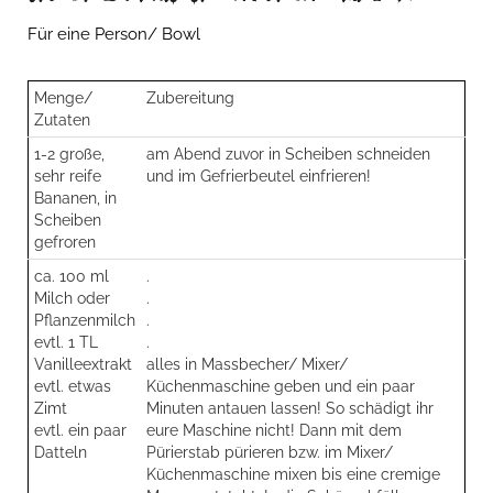
Für eine Person/ Bowl
Menge/
Zubereitung
Zutaten
1-2 große,
am Abend zuvor in Scheiben schneiden
sehr reife
und im Gefrierbeutel einfrieren!
Bananen, in
Scheiben
gefroren
ca. 100 ml
.
Milch oder
.
Pflanzenmilch
.
evtl. 1 TL
.
Vanilleextrakt
alles in Massbecher/ Mixer/
evtl. etwas
Küchenmaschine geben und ein paar
Zimt
Minuten antauen lassen! So schädigt ihr
evtl. ein paar
eure Maschine nicht! Dann mit dem
Datteln
Pürierstab pürieren bzw. im Mixer/
Küchenmaschine mixen bis eine cremige