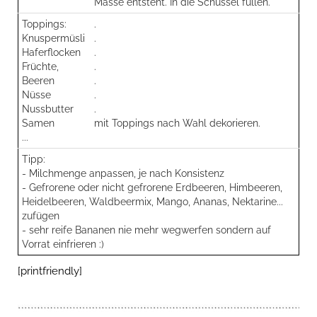
Masse entsteht. In die Schüssel füllen.
Toppings:
.
Knuspermüsli
.
Haferflocken
.
Früchte,
.
Beeren
.
Nüsse
.
Nussbutter
.
Samen
mit Toppings nach Wahl dekorieren.
...
Tipp:
- Milchmenge anpassen, je nach Konsistenz
- Gefrorene oder nicht gefrorene Erdbeeren, Himbeeren,
Heidelbeeren, Waldbeermix, Mango, Ananas, Nektarine...
zufügen
- sehr reife Bananen nie mehr wegwerfen sondern auf
Vorrat einfrieren :)
[printfriendly]