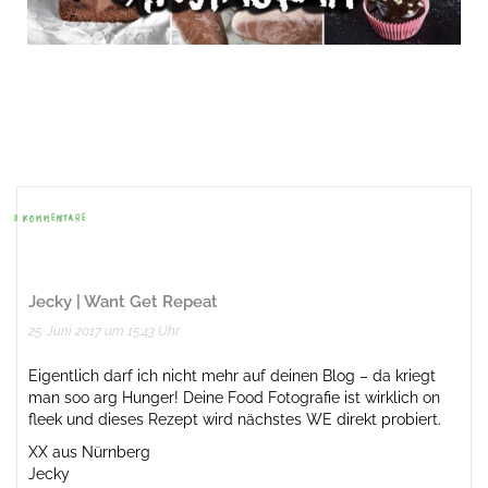
Beitrags-
Navigation
3 KOMMENTARE
Jecky | Want Get Repeat
25. Juni 2017 um 15:43 Uhr
Eigentlich darf ich nicht mehr auf deinen Blog – da kriegt
man soo arg Hunger! Deine Food Fotografie ist wirklich on
fleek und dieses Rezept wird nächstes WE direkt probiert.
XX aus Nürnberg
Jecky