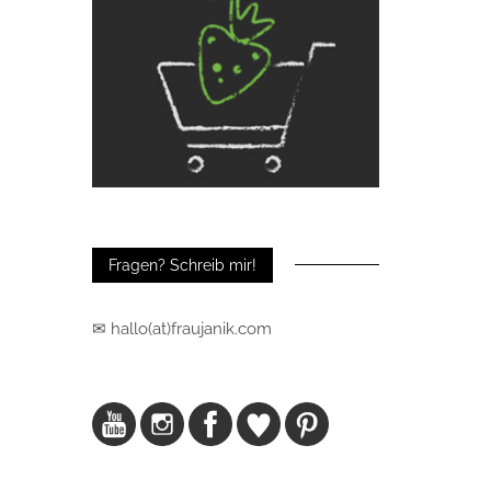
Fragen? Schreib mir!
✉ hallo(at)fraujanik.com