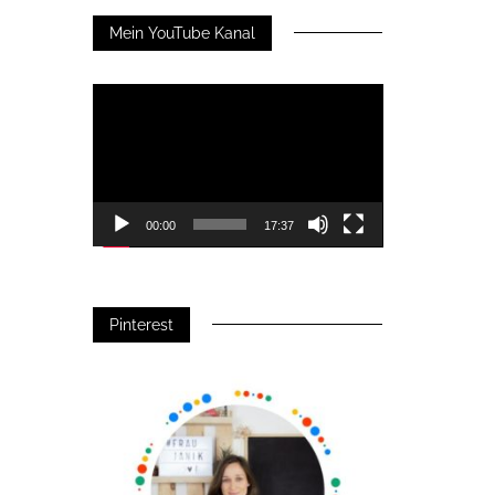
Mein YouTube Kanal
Video-
Player
00:00
17:37
Pinterest