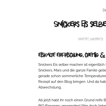
De
Snickers Eis sel
ela5787_oqn38n7y
eiskalte erfrischung, cremig 
Snickers Eis selber machen ist eigentlich t
Snickers, Mars und die ganze Famile gelieb
gerade schon sommerliche Temperaturen 
Rezept auf den Blog bringen. Und da hab 
Abwechslung.
Ab jetzt habt ihr noch einen Grund reife
BIO Bananen verwenden! Wer doch liebe