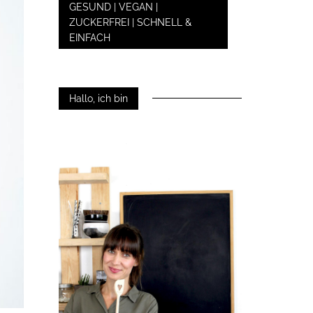
GESUND | VEGAN |
ZUCKERFREI | SCHNELL &
EINFACH
Hallo, ich bin