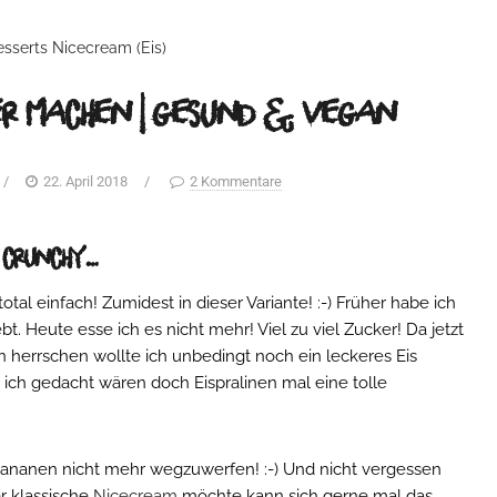
sserts
Nicecream (Eis)
ber machen | gesund & vegan
/
22. April 2018
/
2 Kommentare
& crunchy…
otal einfach! Zumidest in dieser Variante! :-) Früher habe ich
t. Heute esse ich es nicht mehr! Viel zu viel Zucker! Da jetzt
herrschen wollte ich unbedingt noch ein leckeres Eis
ich gedacht wären doch Eispralinen mal eine tolle
 Bananen nicht mehr wegzuwerfen! :-) Und nicht vergessen
r klassische
Nicecream
möchte kann sich gerne mal das