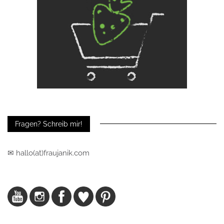
Fragen? Schreib mir!
✉ hallo(at)fraujanik.com