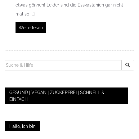
etwas gönnen! Leider sind die Esskastanien gar nicht
mal so […]
Weiterlesen
SUCHEN
NACH:
GESUND | VEGAN | ZUCKERFREI | SCHNELL &
EINFACH
Hallo, ich bin