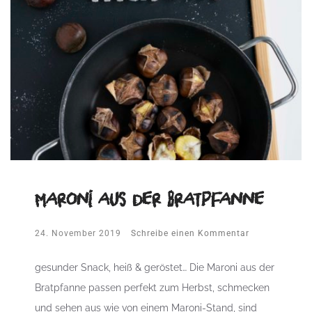
Maroni aus der Bratpfanne
24. November 2019
Schreibe einen Kommentar
gesunder Snack, heiß & geröstet… Die Maroni aus der
Bratpfanne passen perfekt zum Herbst, schmecken
und sehen aus wie von einem Maroni-Stand, sind