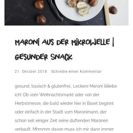
Maroni aus der Mikrowelle |
gesunder Snack
21. Oktober 2018
Schreibe einen Kommentar
gesund, basisch & glutenfrei… Leckere Maroni liiiiiebe
ich! Ob vom Weihnachtsmarkt oder von der
Herbstmesse, die bald wieder hier in Basel beginnt
oder einfach in der Stadt vom Maronimann, der
schon seit einiger Zeit seine duftenden Maronen
verkauft. Mhmmm davon muss ich mir dann immer