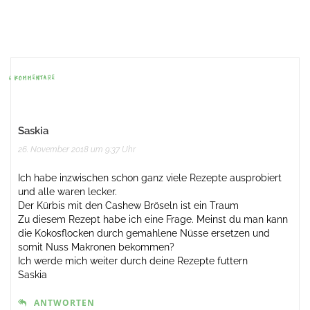
Beitrags-
Navigation
6 KOMMENTARE
Saskia
26. November 2018 um 9:37 Uhr
Ich habe inzwischen schon ganz viele Rezepte ausprobiert
und alle waren lecker.
Der Kürbis mit den Cashew Bröseln ist ein Traum
Zu diesem Rezept habe ich eine Frage. Meinst du man kann
die Kokosflocken durch gemahlene Nüsse ersetzen und
somit Nuss Makronen bekommen?
Ich werde mich weiter durch deine Rezepte futtern
Saskia
ANTWORTEN