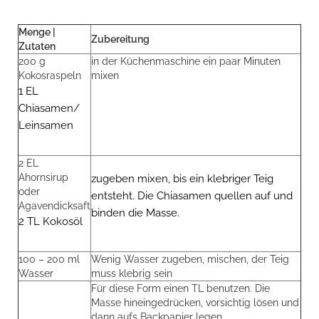
Menge |
Zubereitung
Zutaten
200 g
in der Küchenmaschine ein paar Minuten
Kokosraspeln
mixen
1 EL
Chiasamen/
Leinsamen
2 EL
Ahornsirup
zugeben mixen, bis ein klebriger Teig
oder
entsteht. Die Chiasamen quellen auf und
Agavendicksaft
binden die Masse.
2 TL Kokosöl
100 – 200 ml
Wenig Wasser zugeben, mischen, der Teig
Wasser
muss klebrig sein
Für diese Form einen TL benutzen. Die
Masse hineingedrücken, vorsichtig lösen und
dann aufs Backpapier legen