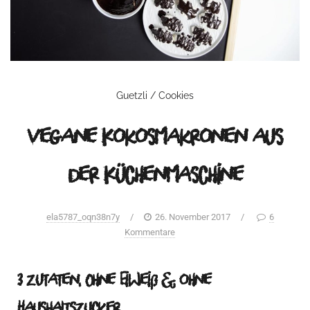
Guetzli / Cookies
vegane Kokosmakronen aus
der Küchenmaschine
ela5787_oqn38n7y
/
26. November 2017
/
6
Kommentare
3 Zutaten, Ohne Eiweiß & ohne
Haushaltszucker …