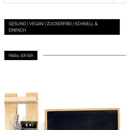
NACH:
GESUND | VEGAN | ZUCKERFREI | SCHNELL &
EINFACH
Hallo, ich bin