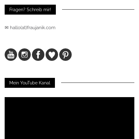
Fragen? Schreib mir!
✉ hallo(at)fraujanik.com
Mein YouTube Kanal
Video-
Player